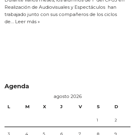
Realización de Audiovisuales y Espectáculos han
trabajado junto con sus compañeros de los ciclos
de…
Leer más »
Agenda
agosto 2026
L
M
X
J
V
S
D
1
2
3
4
5
6
7
8
9