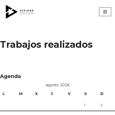
Saltar
al
contenido
Trabajos realizados
Agenda
agosto 2026
L
M
X
J
V
S
D
1
2