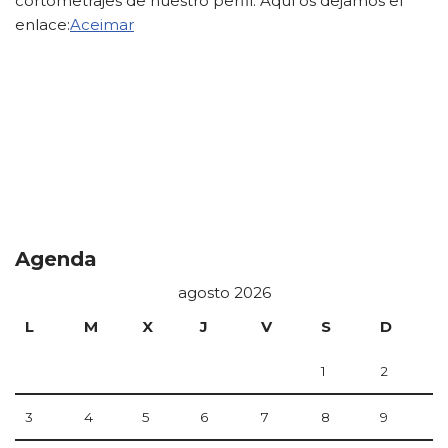
cortometrajes de nuestro perfil. Aquí os dejamos el
enlace:
Aceimar
Agenda
agosto 2026
L
M
X
J
V
S
D
1
2
3
4
5
6
7
8
9