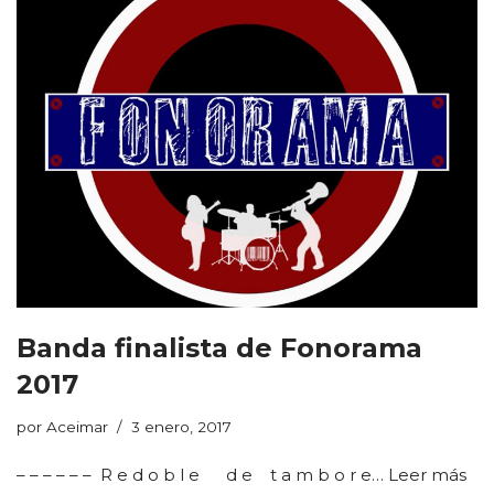
Banda finalista de Fonorama
2017
por
Aceimar
3 enero, 2017
– – – – – – R e d o b l e d e t a m b o r e…
Leer más