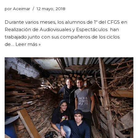
por
Aceimar
12 mayo, 2018
Durante varios meses, los alumnos de 1º del CFGS en
Realización de Audiovisuales y Espectáculos han
trabajado junto con sus compañeros de los ciclos
de…
Leer más »